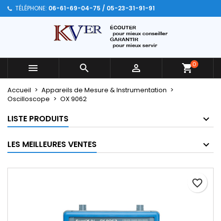
TÉLÉPHONE:
06-61-69-04-75 / 05-23-31-91-91
×
×
×
Mes listes
Créer une liste d'envies
Connexion
Créer une nouvelle liste
add_circle_outline
Vous devez être connecté pour ajouter des produits
Nom de la liste d'envies
à votre liste d'envies.
0



Annuler
Connexion
Accueil
Appareils de Mesure & Instrumentation
Annuler
Créer une liste d'envies
Oscilloscope
OX 9062
LISTE PRODUITS
LES MEILLEURES VENTES
favorite_border