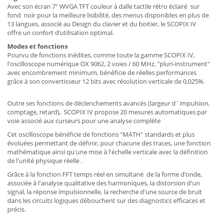
Avec son écran 7" WVGA TFT couleur à dalle tactile rétro éclairé sur
fond noir pour la meilleure lisibilité, des menus disponibles en plus de
13 langues, associé au Design du clavier et du boitier, le SCOPIX IV
offre un confort d’utilisation optimal.
Modes et fonctions
Pourvu de fonctions inédites, comme toute la gamme SCOPIX IV,
l'oscilloscope numérique OX 9062, 2 voies / 60 MHz, "pluri-instrument"
avec encombrement minimum, bénéficie de réelles performances
grâce à son convertisseur 12 bits avec résolution verticale de 0,025%.
Outre ses fonctions de déclenchements avancés (largeur d´impulsion,
comptage, retard), SCOPIX IV propose 20 mesures automatiques par
voie associé aux curseurs pour une analyse complète
Cet oscilloscope bénéficie de fonctions "MATH" standards et plus
évoluées permettant de définir, pour chacune des traces, une fonction
mathématique ainsi qu'une mise à l'échelle verticale avec la définition
de l'unité physique réelle .
Grâce à la fonction FFT temps réel en simultané de la forme d’onde,
associée à l'analyse qualitative des harmoniques, la distorsion d'un
signal, la réponse impulsionnelle, la recherche d'une source de bruit
dans les circuits logiques débouchent sur des diagnostics efficaces et
précis.