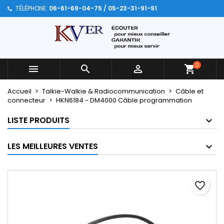
TÉLÉPHONE:
06-61-69-04-75 / 05-23-31-91-91
×
×
×
Mes listes
Créer une liste d'envies
Connexion
Créer une nouvelle liste
add_circle_outline
Vous devez être connecté pour ajouter des produits
Nom de la liste d'envies
à votre liste d'envies.
0



Annuler
Connexion
Accueil
Talkie-Walkie & Radiocommunication
Câble et
Annuler
Créer une liste d'envies
connecteur
HKN6184 - DM4000 Câble programmation
LISTE PRODUITS
LES MEILLEURES VENTES
favorite_border