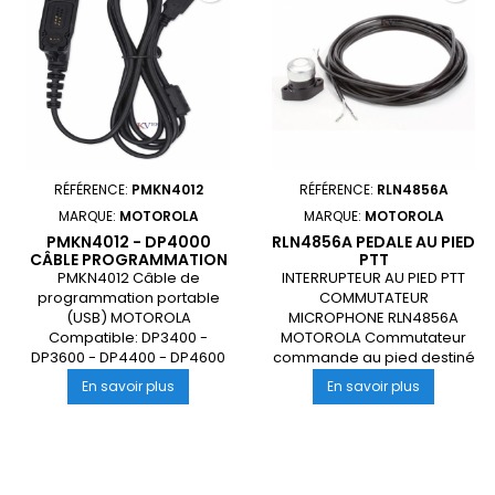
RÉFÉRENCE:
PMKN4012
RÉFÉRENCE:
RLN4856A
MARQUE:
MOTOROLA
MARQUE:
MOTOROLA
PMKN4012 - DP4000
RLN4856A PEDALE AU PIED
CÂBLE PROGRAMMATION
PTT
PMKN4012 Câble de
INTERRUPTEUR AU PIED PTT
programmation portable
COMMUTATEUR
(USB) MOTOROLA
MICROPHONE RLN4856A
Compatible: DP3400 -
MOTOROLA Commutateur
DP3600 - DP4400 - DP4600
commande au pied destiné
- DP4800 - DP4401 ATEX -
à être utilisé avec un
PMKN4012 - DP4000 Câble programmation
RLN4856A P
En savoir plus
En savoir plus
DP4801 ATEX - DP4000
microphone Montage sur le
plancher d'un véhicule, il
permet des opérations
mains libres pour la
commande PTT de votre