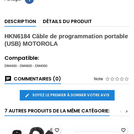
DESCRIPTION
DÉTAILS DU PRODUIT
HKN6184
Câble de programmation portable
(USB) MOTOROLA
Compatible:
DM4400 - DM4600 - DM4000
COMMENTAIRES (0)
Note
SOYEZ LE PREMIER À DONNER VOTRE AVIS
7 AUTRES PRODUITS DE LA MÊME CATÉGORIE:
<
>
favorite_border
favorite_border